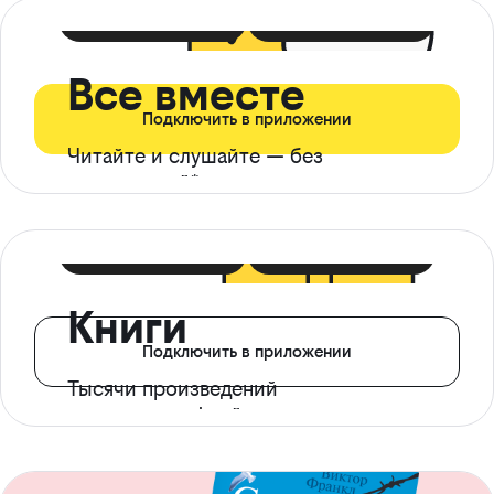
399 ₽ в мес
21 ₽ в день
Все вместе
Подключить в приложении
Читайте и слушайте — без
ограничений*
299 ₽ в мес
14 ₽ в день
Книги
Подключить в приложении
Тысячи произведений
с доступом офлайн