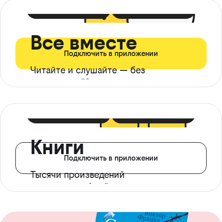
399 ₽ в мес
21 ₽ в день
Все вместе
Подключить в приложении
Читайте и слушайте — без
ограничений*
299 ₽ в мес
14 ₽ в день
Книги
Подключить в приложении
Тысячи произведений
с доступом офлайн