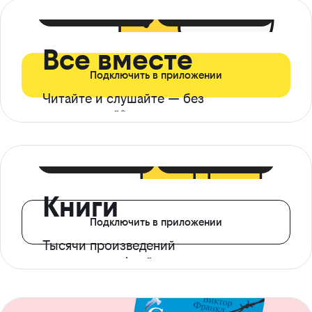
399 ₽ в мес
21 ₽ в день
Все вместе
Подключить в приложении
Читайте и слушайте — без
ограничений*
299 ₽ в мес
14 ₽ в день
Книги
Подключить в приложении
Тысячи произведений
с доступом офлайн