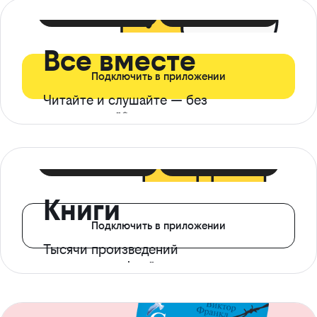
399 ₽ в мес
21 ₽ в день
Все вместе
Подключить в приложении
Читайте и слушайте — без
ограничений*
299 ₽ в мес
14 ₽ в день
Книги
Подключить в приложении
Тысячи произведений
с доступом офлайн