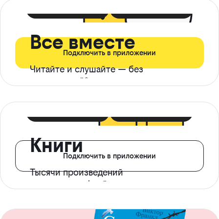
399 ₽ в мес
21 ₽ в день
Все вместе
Подключить в приложении
Читайте и слушайте — без
ограничений*
299 ₽ в мес
14 ₽ в день
Книги
Подключить в приложении
Тысячи произведений
с доступом офлайн