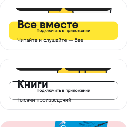
399 ₽ в мес
21 ₽ в день
Все вместе
Подключить в приложении
Читайте и слушайте — без
ограничений*
299 ₽ в мес
14 ₽ в день
Книги
Подключить в приложении
Тысячи произведений
с доступом офлайн