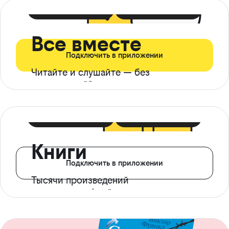
399 ₽ в мес
21 ₽ в день
Все вместе
Подключить в приложении
Читайте и слушайте — без
ограничений*
299 ₽ в мес
14 ₽ в день
Книги
Подключить в приложении
Тысячи произведений
с доступом офлайн