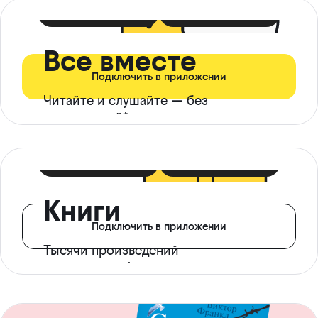
399 ₽ в мес
21 ₽ в день
Все вместе
Подключить в приложении
Читайте и слушайте — без
ограничений*
299 ₽ в мес
14 ₽ в день
Книги
Подключить в приложении
Тысячи произведений
с доступом офлайн