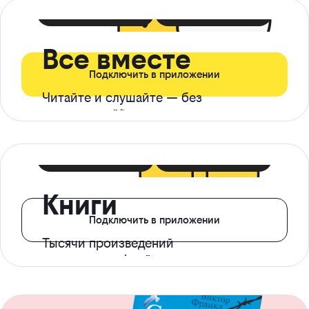
399 ₽ в мес
21 ₽ в день
Все вместе
Подключить в приложении
Читайте и слушайте — без
ограничений*
299 ₽ в мес
14 ₽ в день
Книги
Подключить в приложении
Тысячи произведений
с доступом офлайн