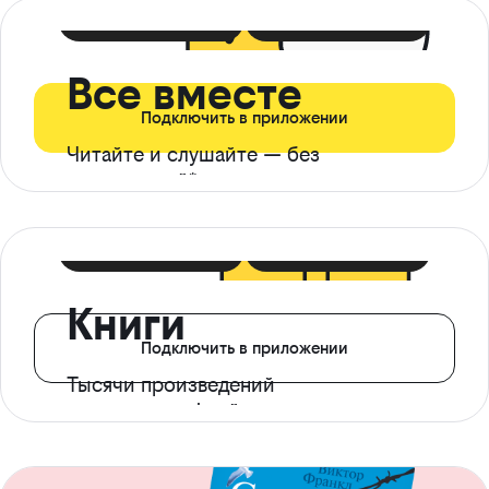
399 ₽ в мес
21 ₽ в день
Все вместе
Подключить в приложении
Читайте и слушайте — без
ограничений*
299 ₽ в мес
14 ₽ в день
Книги
Подключить в приложении
Тысячи произведений
с доступом офлайн