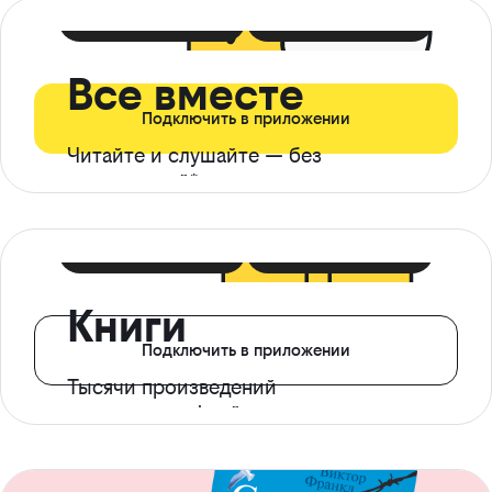
399 ₽ в мес
21 ₽ в день
Все вместе
Подключить в приложении
Читайте и слушайте — без
ограничений*
299 ₽ в мес
14 ₽ в день
Книги
Подключить в приложении
Тысячи произведений
с доступом офлайн