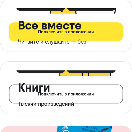
399 ₽ в мес
21 ₽ в день
Все вместе
Подключить в приложении
Читайте и слушайте — без
ограничений*
299 ₽ в мес
14 ₽ в день
Книги
Подключить в приложении
Тысячи произведений
с доступом офлайн