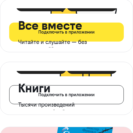
399 ₽ в мес
21 ₽ в день
Все вместе
Подключить в приложении
Читайте и слушайте — без
ограничений*
299 ₽ в мес
14 ₽ в день
Книги
Подключить в приложении
Тысячи произведений
с доступом офлайн