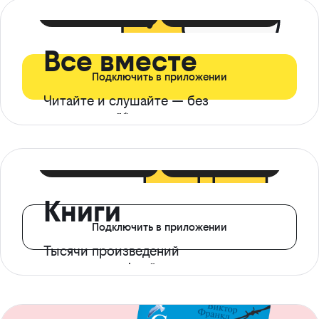
399 ₽ в мес
21 ₽ в день
Все вместе
Подключить в приложении
Читайте и слушайте — без
ограничений*
299 ₽ в мес
14 ₽ в день
Книги
Подключить в приложении
Тысячи произведений
с доступом офлайн