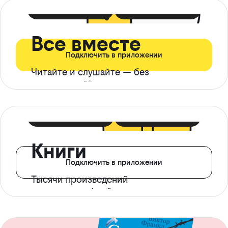
399 ₽ в мес
21 ₽ в день
Все вместе
Подключить в приложении
Читайте и слушайте — без
ограничений*
299 ₽ в мес
14 ₽ в день
Книги
Подключить в приложении
Тысячи произведений
с доступом офлайн