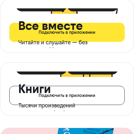
399 ₽ в мес
21 ₽ в день
Все вместе
Подключить в приложении
Читайте и слушайте — без
ограничений*
299 ₽ в мес
14 ₽ в день
Книги
Подключить в приложении
Тысячи произведений
с доступом офлайн