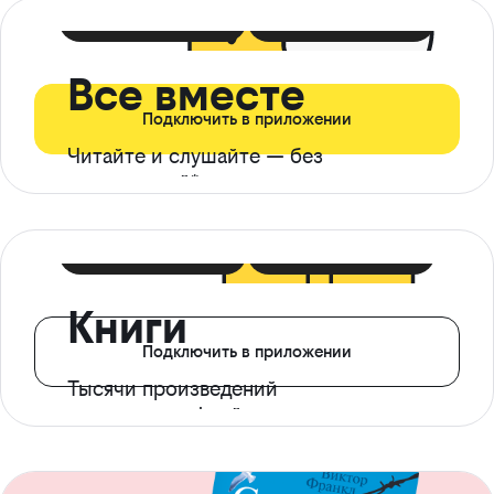
399 ₽ в мес
21 ₽ в день
Все вместе
Подключить в приложении
Читайте и слушайте — без
ограничений*
299 ₽ в мес
14 ₽ в день
Книги
Подключить в приложении
Тысячи произведений
с доступом офлайн