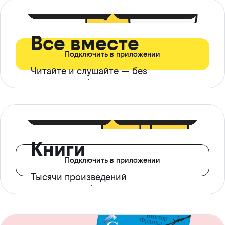
399 ₽ в мес
21 ₽ в день
Все вместе
Подключить в приложении
Читайте и слушайте — без
ограничений*
299 ₽ в мес
14 ₽ в день
Книги
Подключить в приложении
Тысячи произведений
с доступом офлайн