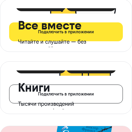
399 ₽ в мес
21 ₽ в день
Все вместе
Подключить в приложении
Читайте и слушайте — без
ограничений*
299 ₽ в мес
14 ₽ в день
Книги
Подключить в приложении
Тысячи произведений
с доступом офлайн