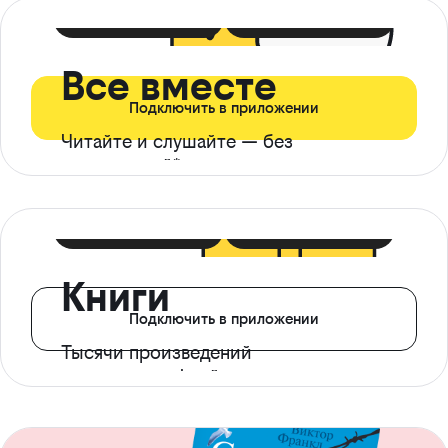
399 ₽ в мес
21 ₽ в день
Все вместе
Подключить в приложении
Читайте и слушайте — без
ограничений*
299 ₽ в мес
14 ₽ в день
Книги
Подключить в приложении
Тысячи произведений
с доступом офлайн