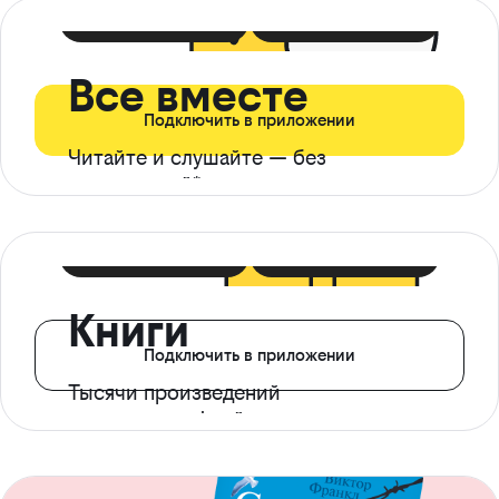
399 ₽ в мес
21 ₽ в день
Все вместе
Подключить в приложении
Читайте и слушайте — без
ограничений*
299 ₽ в мес
14 ₽ в день
Книги
Подключить в приложении
Тысячи произведений
с доступом офлайн