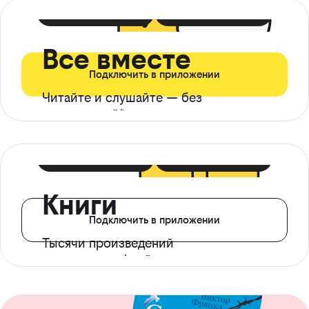
399 ₽ в мес
21 ₽ в день
Все вместе
Подключить в приложении
Читайте и слушайте — без
ограничений*
299 ₽ в мес
14 ₽ в день
Книги
Подключить в приложении
Тысячи произведений
с доступом офлайн