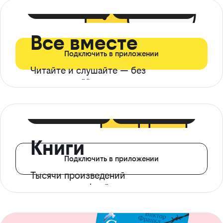
399 ₽ в мес
21 ₽ в день
Все вместе
Подключить в приложении
Читайте и слушайте — без
ограничений*
299 ₽ в мес
14 ₽ в день
Книги
Подключить в приложении
Тысячи произведений
с доступом офлайн