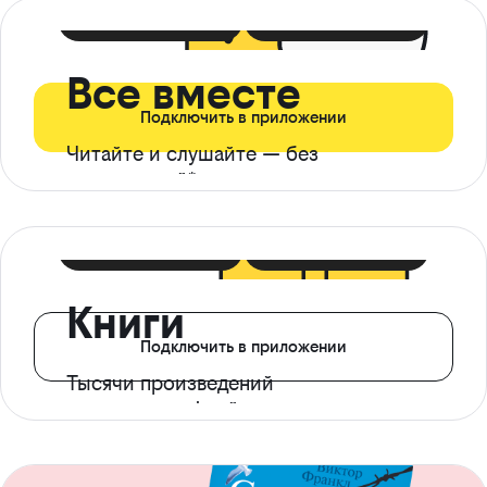
399 ₽ в мес
21 ₽ в день
Все вместе
Подключить в приложении
Читайте и слушайте — без
ограничений*
299 ₽ в мес
14 ₽ в день
Книги
Подключить в приложении
Тысячи произведений
с доступом офлайн