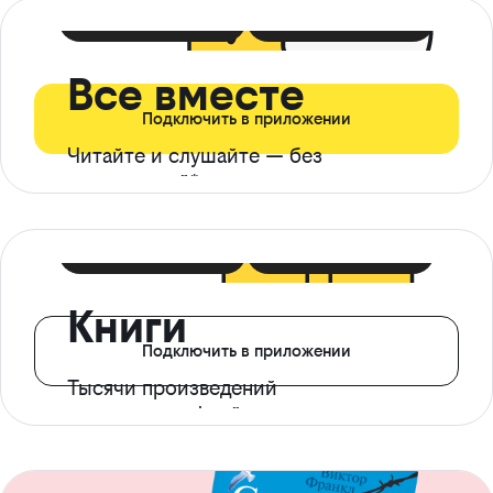
399 ₽ в мес
21 ₽ в день
Все вместе
Подключить в приложении
Читайте и слушайте — без
ограничений*
299 ₽ в мес
14 ₽ в день
Книги
Подключить в приложении
Тысячи произведений
с доступом офлайн