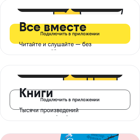
399 ₽ в мес
21 ₽ в день
Все вместе
Подключить в приложении
Читайте и слушайте — без
ограничений*
299 ₽ в мес
14 ₽ в день
Книги
Подключить в приложении
Тысячи произведений
с доступом офлайн