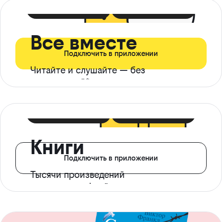
399 ₽ в мес
21 ₽ в день
Все вместе
Подключить в приложении
Читайте и слушайте — без
ограничений*
299 ₽ в мес
14 ₽ в день
Книги
Подключить в приложении
Тысячи произведений
с доступом офлайн