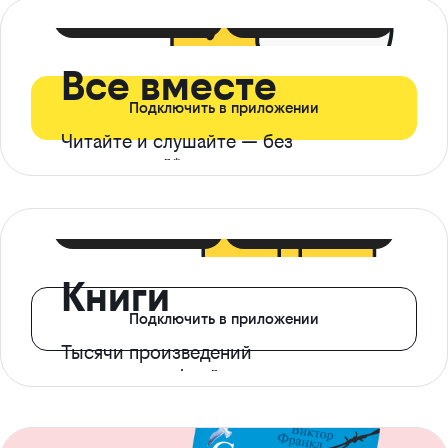
399 ₽ в мес
21 ₽ в день
Все вместе
Подключить в приложении
Читайте и слушайте — без
ограничений*
299 ₽ в мес
14 ₽ в день
Книги
Подключить в приложении
Тысячи произведений
с доступом офлайн