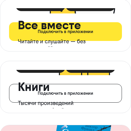
399 ₽ в мес
21 ₽ в день
Все вместе
Подключить в приложении
Читайте и слушайте — без
ограничений*
299 ₽ в мес
14 ₽ в день
Книги
Подключить в приложении
Тысячи произведений
с доступом офлайн