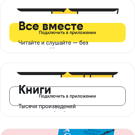
399 ₽ в мес
21 ₽ в день
Все вместе
Подключить в приложении
Читайте и слушайте — без
ограничений*
299 ₽ в мес
14 ₽ в день
Книги
Подключить в приложении
Тысячи произведений
с доступом офлайн