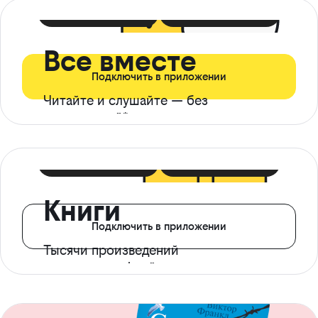
399 ₽ в мес
21 ₽ в день
Все вместе
Подключить в приложении
Читайте и слушайте — без
ограничений*
299 ₽ в мес
14 ₽ в день
Книги
Подключить в приложении
Тысячи произведений
с доступом офлайн