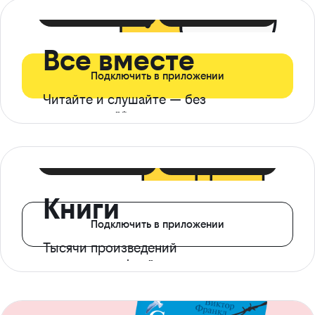
399 ₽ в мес
21 ₽ в день
Все вместе
Подключить в приложении
Читайте и слушайте — без
ограничений*
299 ₽ в мес
14 ₽ в день
Книги
Подключить в приложении
Тысячи произведений
с доступом офлайн