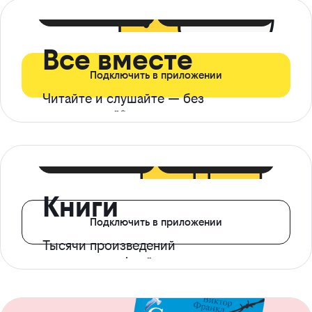
399 ₽ в мес
21 ₽ в день
Все вместе
Подключить в приложении
Читайте и слушайте — без
ограничений*
299 ₽ в мес
14 ₽ в день
Книги
Подключить в приложении
Тысячи произведений
с доступом офлайн