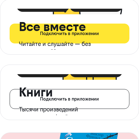
399 ₽ в мес
21 ₽ в день
Все вместе
Подключить в приложении
Читайте и слушайте — без
ограничений*
299 ₽ в мес
14 ₽ в день
Книги
Подключить в приложении
Тысячи произведений
с доступом офлайн