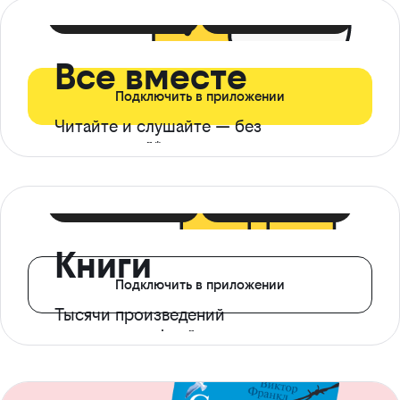
399 ₽ в мес
21 ₽ в день
Все вместе
Подключить в приложении
Читайте и слушайте — без
ограничений*
299 ₽ в мес
14 ₽ в день
Книги
Подключить в приложении
Тысячи произведений
с доступом офлайн