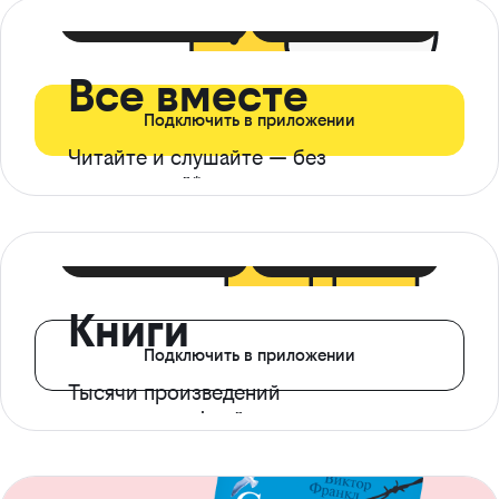
399 ₽ в мес
21 ₽ в день
Все вместе
Подключить в приложении
Читайте и слушайте — без
ограничений*
299 ₽ в мес
14 ₽ в день
Книги
Подключить в приложении
Тысячи произведений
с доступом офлайн