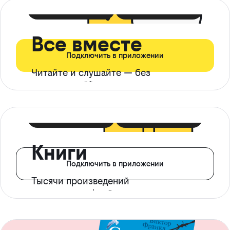
399 ₽ в мес
21 ₽ в день
Все вместе
Подключить в приложении
Читайте и слушайте — без
ограничений*
299 ₽ в мес
14 ₽ в день
Книги
Подключить в приложении
Тысячи произведений
с доступом офлайн