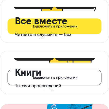
399 ₽ в мес
21 ₽ в день
Все вместе
Подключить в приложении
Читайте и слушайте — без
ограничений*
299 ₽ в мес
14 ₽ в день
Книги
Подключить в приложении
Тысячи произведений
с доступом офлайн