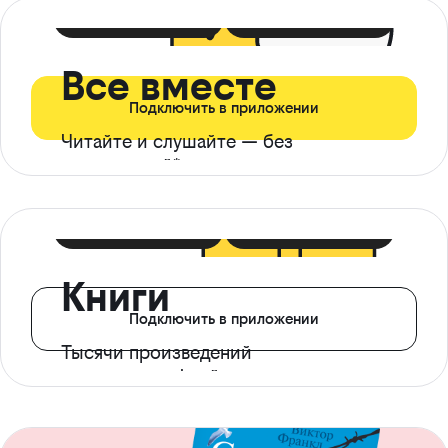
399 ₽ в мес
21 ₽ в день
Все вместе
Подключить в приложении
Читайте и слушайте — без
ограничений*
299 ₽ в мес
14 ₽ в день
Книги
Подключить в приложении
Тысячи произведений
с доступом офлайн