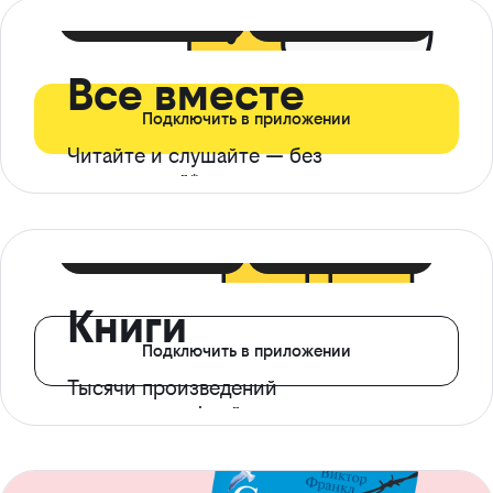
399 ₽ в мес
21 ₽ в день
Все вместе
Подключить в приложении
Читайте и слушайте — без
ограничений*
299 ₽ в мес
14 ₽ в день
Книги
Подключить в приложении
Тысячи произведений
с доступом офлайн