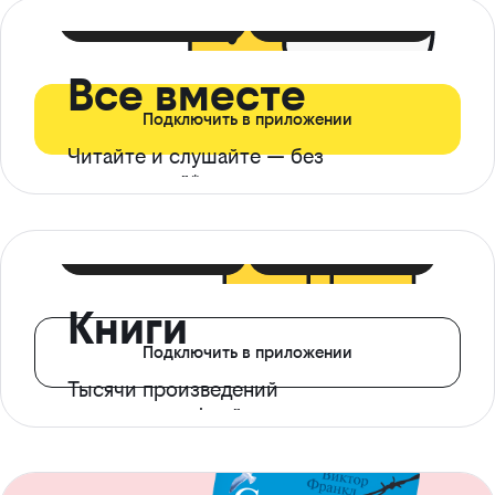
399 ₽ в мес
21 ₽ в день
Все вместе
Подключить в приложении
Читайте и слушайте — без
ограничений*
299 ₽ в мес
14 ₽ в день
Книги
Подключить в приложении
Тысячи произведений
с доступом офлайн