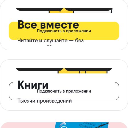
399 ₽ в мес
21 ₽ в день
Все вместе
Подключить в приложении
Читайте и слушайте — без
ограничений*
299 ₽ в мес
14 ₽ в день
Книги
Подключить в приложении
Тысячи произведений
с доступом офлайн