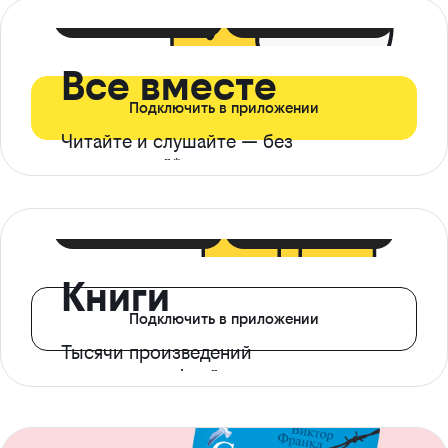
399 ₽ в мес
21 ₽ в день
Все вместе
Подключить в приложении
Читайте и слушайте — без
ограничений*
299 ₽ в мес
14 ₽ в день
Книги
Подключить в приложении
Тысячи произведений
с доступом офлайн