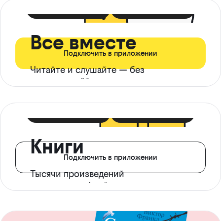
399 ₽ в мес
21 ₽ в день
Все вместе
Подключить в приложении
Читайте и слушайте — без
ограничений*
299 ₽ в мес
14 ₽ в день
Книги
Подключить в приложении
Тысячи произведений
с доступом офлайн