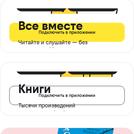
399 ₽ в мес
21 ₽ в день
Все вместе
Подключить в приложении
Читайте и слушайте — без
ограничений*
299 ₽ в мес
14 ₽ в день
Книги
Подключить в приложении
Тысячи произведений
с доступом офлайн