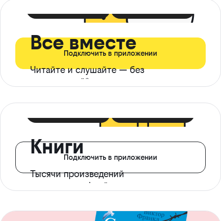
399 ₽ в мес
21 ₽ в день
Все вместе
Подключить в приложении
Читайте и слушайте — без
ограничений*
299 ₽ в мес
14 ₽ в день
Книги
Подключить в приложении
Тысячи произведений
с доступом офлайн