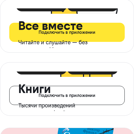
399 ₽ в мес
21 ₽ в день
Все вместе
Подключить в приложении
Читайте и слушайте — без
ограничений*
299 ₽ в мес
14 ₽ в день
Книги
Подключить в приложении
Тысячи произведений
с доступом офлайн