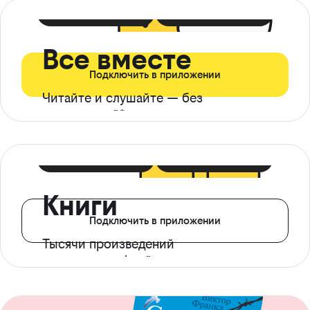
399 ₽ в мес
21 ₽ в день
Все вместе
Подключить в приложении
Читайте и слушайте — без
ограничений*
299 ₽ в мес
14 ₽ в день
Книги
Подключить в приложении
Тысячи произведений
с доступом офлайн