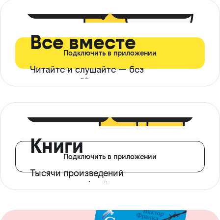
399 ₽ в мес
21 ₽ в день
Все вместе
Подключить в приложении
Читайте и слушайте — без
ограничений*
299 ₽ в мес
14 ₽ в день
Книги
Подключить в приложении
Тысячи произведений
с доступом офлайн