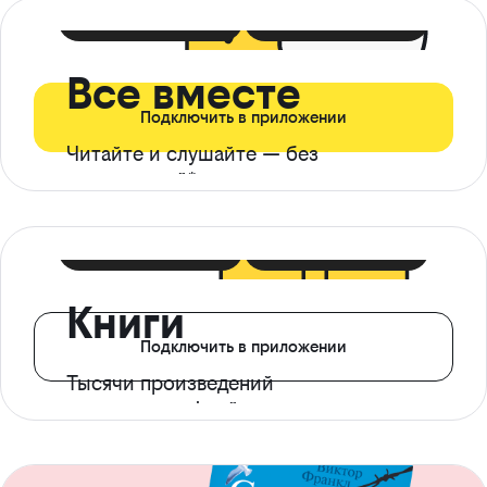
399 ₽ в мес
21 ₽ в день
Все вместе
Подключить в приложении
Читайте и слушайте — без
ограничений*
299 ₽ в мес
14 ₽ в день
Книги
Подключить в приложении
Тысячи произведений
с доступом офлайн